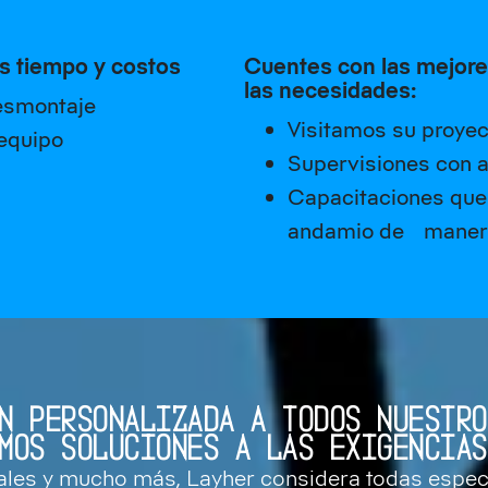
es tiempo y costos
Cuentes con las mejore
las necesidades:
esmontaje
Visitamos su proyec
 equipo
Supervisiones con a
Capacitaciones que 
andamio de manera
N PERSONALIZADA A TODOS NUESTR
MOS SOLUCIONES A LAS EXIGENCIA
ales y mucho más, Layher considera todas especi