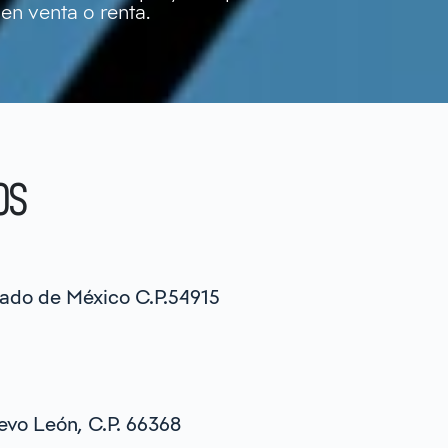
en venta o renta.
OS
stado de México C.P.54915
evo León, C.P. 66368