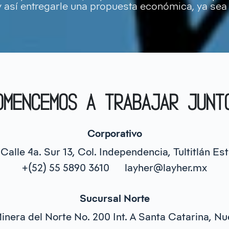
 así entregarle una propuesta económica, ya sea 
OMENCEMOS A TRABAJAR JUNT
Corporativo
 Calle 4a. Sur 13, Col. Independencia, Tultitlán E
+(52) 55 5890 3610
layher@layher.mx
Sucursal Norte
nera del Norte No. 200 Int. A Santa Catarina, Nu