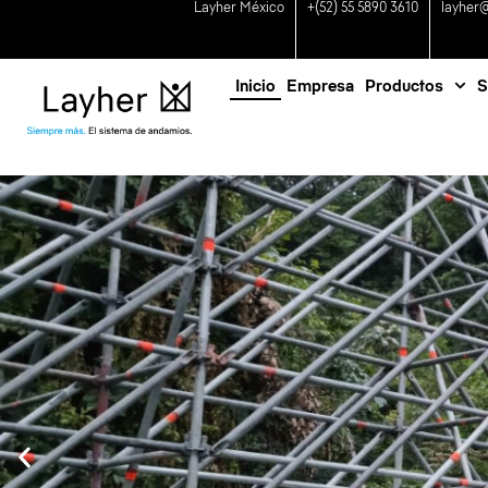
Layher México
+(52) 55 5890 3610
layher
Inicio
Empresa
Productos
S