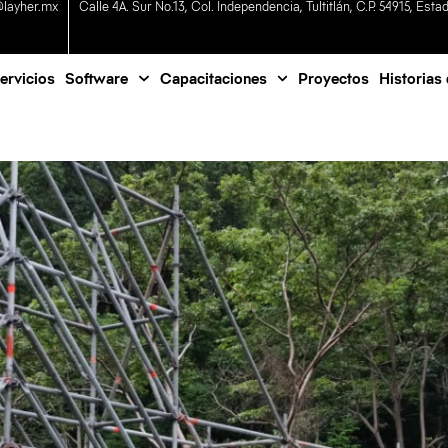
@layher.mx
Calle 4A. Sur No.13, Col. Independencia, Tultitlán, C.P. 54915, Est
ervicios
Software
Capacitaciones
Proyectos
Historias 